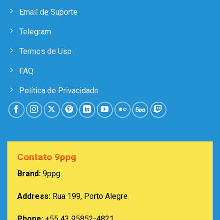
Email de Suporte
Telegram
Termos de Uso
FAQ
Política de Privacidade
Contato 9ppg
Brand:
9ppg
Address:
Rua 199, Porto Alegre
Phone:
+55 43 95852-4821