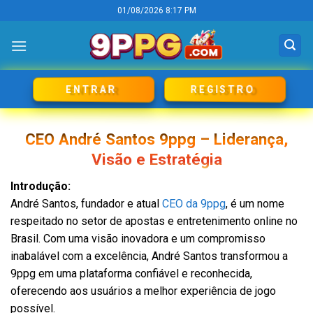
Skip
01/08/2026 8:17 PM
to
content
REGISTRO
ENTRAR
CEO André Santos 9ppg – Liderança,
Visão e Estratégia
Introdução:
André Santos, fundador e atual
CEO da 9ppg
, é um nome
respeitado no setor de apostas e entretenimento online no
Brasil. Com uma visão inovadora e um compromisso
inabalável com a excelência, André Santos transformou a
9ppg em uma plataforma confiável e reconhecida,
oferecendo aos usuários a melhor experiência de jogo
possível.