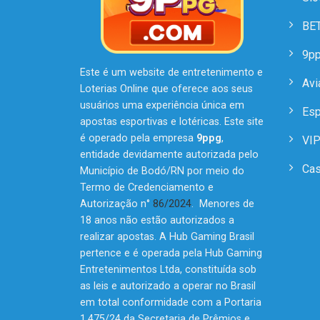
BE
9pp
Este é um website de entretenimento e
Avi
Loterias Online que oferece aos seus
usuários uma experiência única em
Esp
apostas esportivas e lotéricas. Este site
é operado pela empresa
9ppg
,
VI
entidade devidamente autorizada pelo
Cas
Município de Bodó/RN por meio do
Termo de Credenciamento e
Autorização n°
86/2024
. Menores de
18 anos não estão autorizados a
realizar apostas. A Hub Gaming Brasil
pertence e é operada pela Hub Gaming
Entretenimentos Ltda, constituída sob
as leis e autorizado a operar no Brasil
em total conformidade com a Portaria
1.475/24 da Secretaria de Prêmios e