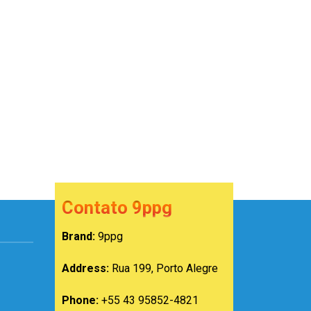
Contato 9ppg
Brand:
9ppg
Address:
Rua 199, Porto Alegre
Phone:
+55 43 95852-4821