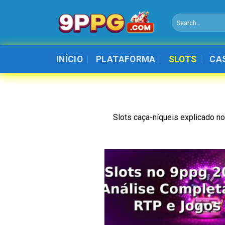
Skip
to
content
INÍCIO
PLATAFORMA
SLOTS
CA
Slots caça-níqueis explicado no