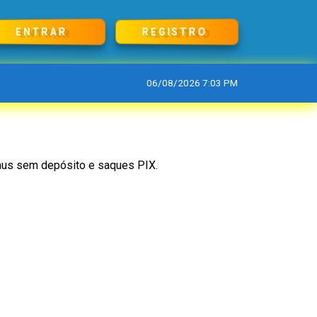
REGISTRO
ENTRAR
06/08/2026 7:03 PM
bônus sem depósito e saques PIX.