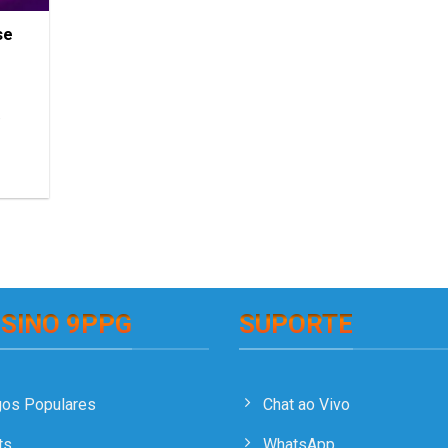
se
e
SINO 9PPG
SUPORTE
os Populares
Chat ao Vivo
ts
WhatsApp