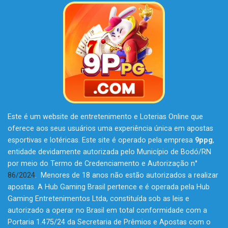
Este é um website de entretenimento e Loterias Online que
oferece aos seus usuários uma experiência única em apostas
esportivas e lotéricas. Este site é operado pela empresa
9ppg
,
entidade devidamente autorizada pelo Município de Bodó/RN
por meio do Termo de Credenciamento e Autorização n°
86/2024
. Menores de 18 anos não estão autorizados a realizar
apostas. A Hub Gaming Brasil pertence e é operada pela Hub
Gaming Entretenimentos Ltda, constituída sob as leis e
autorizado a operar no Brasil em total conformidade com a
Portaria 1.475/24 da Secretaria de Prêmios e Apostas com o