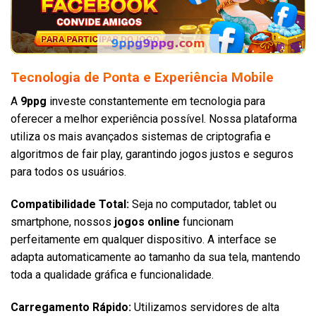
Tecnologia de Ponta e Experiência Mobile
A
9ppg
investe constantemente em tecnologia para
oferecer a melhor experiência possível. Nossa plataforma
utiliza os mais avançados sistemas de criptografia e
algoritmos de fair play, garantindo jogos justos e seguros
para todos os usuários.
Compatibilidade Total:
Seja no computador, tablet ou
smartphone, nossos
jogos online
funcionam
perfeitamente em qualquer dispositivo. A interface se
adapta automaticamente ao tamanho da sua tela, mantendo
toda a qualidade gráfica e funcionalidade.
Carregamento Rápido:
Utilizamos servidores de alta