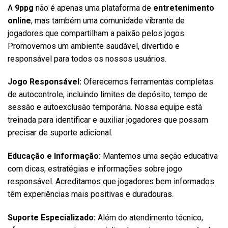
A
9ppg
não é apenas uma plataforma de
entretenimento
online
, mas também uma comunidade vibrante de
jogadores que compartilham a paixão pelos jogos.
Promovemos um ambiente saudável, divertido e
responsável para todos os nossos usuários.
Jogo Responsável:
Oferecemos ferramentas completas
de autocontrole, incluindo limites de depósito, tempo de
sessão e autoexclusão temporária. Nossa equipe está
treinada para identificar e auxiliar jogadores que possam
precisar de suporte adicional.
Educação e Informação:
Mantemos uma seção educativa
com dicas, estratégias e informações sobre jogo
responsável. Acreditamos que jogadores bem informados
têm experiências mais positivas e duradouras.
Suporte Especializado:
Além do atendimento técnico,