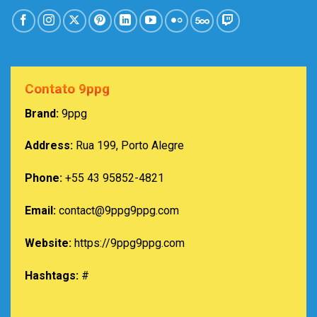
Contato 9ppg
Brand:
9ppg
Address:
Rua 199, Porto Alegre
Phone:
+55 43 95852-4821
Email:
contact@9ppg9ppg.com
Website:
https://9ppg9ppg.com
Hashtags:
#