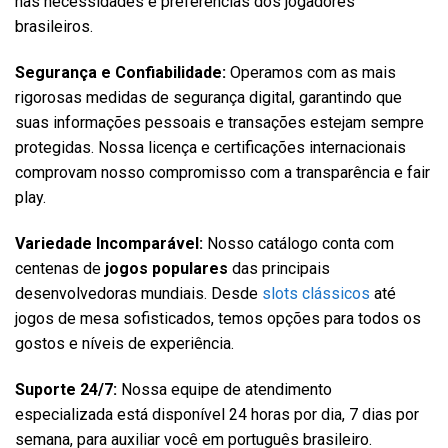
nas necessidades e preferências dos jogadores
brasileiros.
Segurança e Confiabilidade:
Operamos com as mais
rigorosas medidas de segurança digital, garantindo que
suas informações pessoais e transações estejam sempre
protegidas. Nossa licença e certificações internacionais
comprovam nosso compromisso com a transparência e fair
play.
Variedade Incomparável:
Nosso catálogo conta com
centenas de
jogos populares
das principais
desenvolvedoras mundiais. Desde
slots clássicos
até
jogos de mesa sofisticados, temos opções para todos os
gostos e níveis de experiência.
Suporte 24/7:
Nossa equipe de atendimento
especializada está disponível 24 horas por dia, 7 dias por
semana, para auxiliar você em português brasileiro.