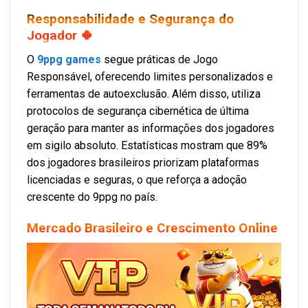
Responsabilidade e Segurança do
Jogador 🍀
O
9ppg games
segue práticas de Jogo
Responsável, oferecendo limites personalizados e
ferramentas de autoexclusão. Além disso, utiliza
protocolos de segurança cibernética de última
geração para manter as informações dos jogadores
em sigilo absoluto. Estatísticas mostram que 89%
dos jogadores brasileiros priorizam plataformas
licenciadas e seguras, o que reforça a adoção
crescente do 9ppg no país.
Mercado Brasileiro e Crescimento Online