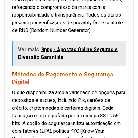
reforçando o compromisso da marca com a
responsabilidade e transparência. Todos os títulos
passam por verificações de provably fair e controle
de RNG (Random Number Generator).
Ver mais
9ppg - Apostas Online Seguras e
Diversão Garantida
Métodos de Pagamento e Segurança
Digital
O site disponibiliza ampla variedade de opções para
depósitos e saques, incluindo Pix, cartões de
crédito, criptomoedas e carteiras digitais. Cada
transação é criptografada por tecnologia SSL 256
bits. A seção de segurança utiliza autenticação em
dois fatores (2FA), política KYC (Know Your