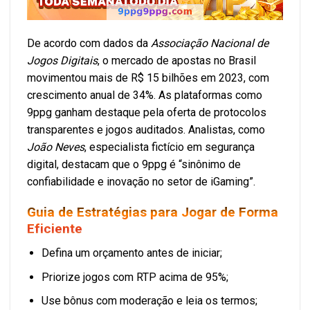
De acordo com dados da
Associação Nacional de
Jogos Digitais
, o mercado de apostas no Brasil
movimentou mais de R$ 15 bilhões em 2023, com
crescimento anual de 34%. As plataformas como
9ppg ganham destaque pela oferta de protocolos
transparentes e jogos auditados. Analistas, como
João Neves
, especialista fictício em segurança
digital, destacam que o 9ppg é “sinônimo de
confiabilidade e inovação no setor de iGaming”.
Guia de Estratégias para Jogar de Forma
Eficiente
Defina um orçamento antes de iniciar;
Priorize jogos com RTP acima de 95%;
Use bônus com moderação e leia os termos;